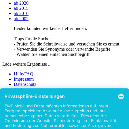
ab 2020
ab 2015
ab 2010
ab 2005
Leider konnten wir keine Treffer finden.
Tipps für die Suche:
- Prüfen Sie die Schreibweise und versuchen Sie es erneut
- Verwenden Sie Synonyme oder verwandte Begriffe
- Wählen Sie einen einfachen Suchbegriff
Lade weitere Ergebnisse ...
Hilfe/FAQ
Impressum
Datenschutz
AGB
Vertrag widerrufen
Zur Desktop-Version
Copyright ©Imprint in der Bedey & Thoms Media GmbH
powered
by
Open Publishing
Zurück
Erscheinungsjahr