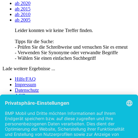
ab 2020
ab 2015
ab 2010
ab 2005
Leider konnten wir keine Treffer finden.
Tipps für die Suche:
- Prüfen Sie die Schreibweise und versuchen Sie es erneut
- Verwenden Sie Synonyme oder verwandte Begriffe
- Wählen Sie einen einfachen Suchbegriff
Lade weitere Ergebnisse ...
Hilfe/FAQ
Impressum
Datenschutz
AGB
Vertrag widerrufen
Zur Desktop-Version
Copyright ©Imprint in der Bedey & Thoms Media GmbH
powered
by
Open Publishing
Zurück
Erscheinungsjahr