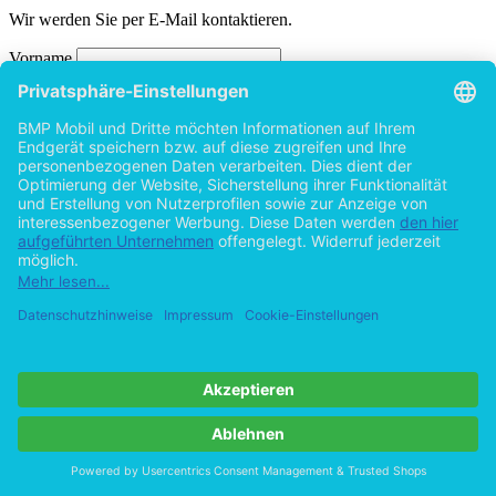
Wir werden Sie per E-Mail kontaktieren.
Vorname
Nachname
Ihre E-Mail-Adresse (Pflichtfelder)*
Optional: Ihre Nachricht an uns
Absenden
Hilfe/FAQ
Impressum
Datenschutz
AGB
Vertrag widerrufen
Zur Desktop-Version
Copyright ©Imprint in der Bedey & Thoms Media GmbH
powered
by
Open Publishing
Cookie-Einstellungen