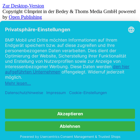
Zur Desktop-Version
Copyright ©Imprint in der Bedey & Thoms Media GmbH
powered
by
Open Publishing
Zurück
Suche in
Titel
Autor
Volltext
Erscheinungsjahr
Beliebiges Erscheinungsjahr
ab 2026
ab 2025
ab 2024
ab 2023
ab 2022
ab 2021
ab 2020
ab 2015
ab 2010
ab 2005
Cookie-Einstellungen