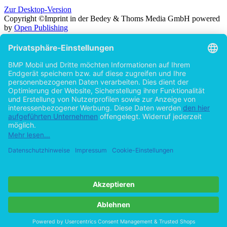
Zur Desktop-Version
Copyright ©Imprint in der Bedey & Thoms Media GmbH
powered
by
Open Publishing
Zurück
Suche in
Titel
Autor
Volltext
Erscheinungsjahr
Beliebiges Erscheinungsjahr
ab 2026
ab 2025
ab 2024
ab 2023
ab 2022
ab 2021
ab 2020
ab 2015
ab 2010
ab 2005
Cookie-Einstellungen