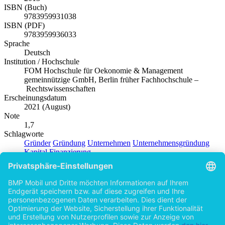
ISBN (Buch)
9783959931038
ISBN (PDF)
9783959936033
Sprache
Deutsch
Institution / Hochschule
FOM Hochschule für Oekonomie & Management
gemeinnützige GmbH, Berlin früher Fachhochschule –
Rechtswissenschaften
Erscheinungsdatum
2021 (August)
Note
1,7
Schlagworte
Gründer
Gründung
Unternehmen
Unternehmensgründung
Kapital
Finanzierung
Produktsicherheit
BACHELOR + MASTER Publishing
Autor
Monika Lentz (Autor:in)