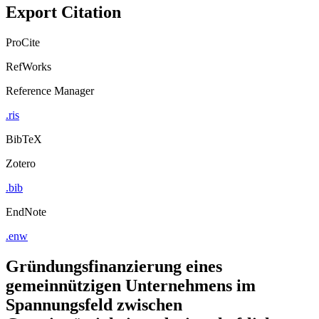
Export Citation
ProCite
RefWorks
Reference Manager
.ris
BibTeX
Zotero
.bib
EndNote
.enw
Gründungsfinanzierung eines
gemeinnützigen Unternehmens im
Spannungsfeld zwischen