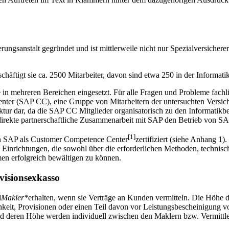
rungsanstalt gegründet und ist mittlerweile nicht nur Spezialversicher
häftigt sie ca. 2500 Mitarbeiter, davon sind etwa 250 in der Informatik 
n mehreren Bereichen eingesetzt. Für alle Fragen und Probleme fach
r (SAP CC), eine Gruppe von Mitarbeitern der untersuchten Versicher
e Struktur dar, da die SAP CC Mitglieder organisatorisch zu den Inform
 direkte partnerschaftliche Zusammenarbeit mit SAP den Betrieb von
[1]
n SAP als Customer Competence Center
zertifiziert (siehe Anhang 1).
Einrichtungen, die sowohl über die erforderlichen Methoden, technisc
en erfolgreich bewältigen zu können.
ovisionsexkasso
d
Makler*
erhalten, wenn sie Verträge an Kunden vermitteln. Die Höhe de
keit, Provisionen oder einen Teil davon vor Leistungsbescheinigung vo
deren Höhe werden individuell zwischen den Maklern bzw. Vermittler