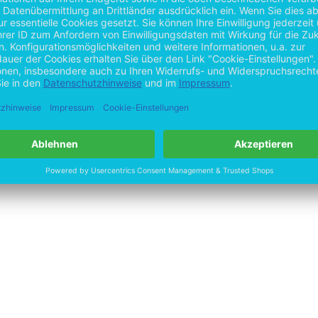
tem erstellt. Dieses Kontrollsystem, das in einer nächsten Projektarbe
 aus dem Finanzwesen und beschäftigt sich mit dem Transaktionsvorgan
tigkeit bekommen.
ckeln, wurden Gespräche mit den betroffenen Gruppen, genauer gesagt
 Vorauszahlungen genau nachvollziehen zu können. Zusätzlich dazu we
 werden soll.