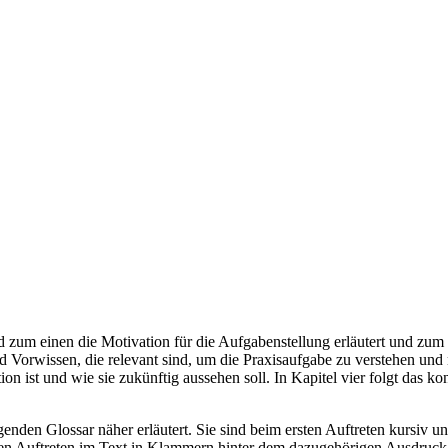
 wird zum einen die Motivation für die Aufgabenstellung erläutert und z
nd Vorwissen, die relevant sind, um die Praxisaufgabe zu verstehen und 
 ist und wie sie zukünftig aussehen soll. In Kapitel vier folgt das ko
enden Glossar näher erläutert. Sie sind beim ersten Auftreten kursiv
en Auftreten im Text in Klammern hinter dem dazugehörigen Ausdruck