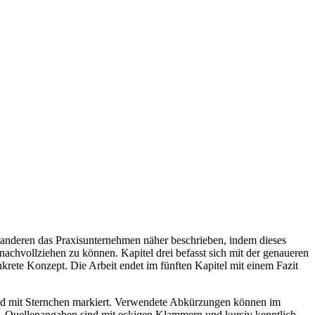
um anderen das Praxisunternehmen näher beschrieben, indem dieses
nachvollziehen zu können. Kapitel drei befasst sich mit der genaueren
nkrete Konzept. Die Arbeit endet im fünften Kapitel mit einem Fazit
 und mit Sternchen markiert. Verwendete Abkürzungen können im
. Quellenangaben sind mit eckigen Klammern und kursiv kenntlich