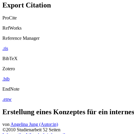
Export Citation
ProCite
RefWorks
Reference Manager
.ris
BibTeX
Zotero
.bib
EndNote
.enw
Erstellung eines Konzeptes für ein intern
von
Angelina Jung (Autor:in)
©2010
Studienarbeit
52 Seiten