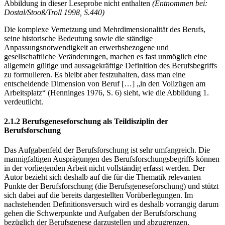
Abbildung in dieser Leseprobe nicht enthalten
(Entnommen bei:
Dostal/Stooß/Troll 1998, S.440)
Die komplexe Vernetzung und Mehrdimensionalität des Berufs,
seine historische Bedeutung sowie die ständige
Anpassungsnotwendigkeit an erwerbsbezogene und
gesellschaftliche Veränderungen, machen es fast unmöglich eine
allgemein gültige und aussagekräftige Definition des Berufsbegriffs
zu formulieren. Es bleibt aber festzuhalten, dass man eine
entscheidende Dimension von Beruf […] „in den Vollzügen am
Arbeitsplatz“ (Henninges 1976, S. 6) sieht, wie die Abbildung 1.
verdeutlicht.
2.1.2 Berufsgeneseforschung als Teildisziplin der
Berufsforschung
Das Aufgabenfeld der Berufsforschung ist sehr umfangreich. Die
mannigfaltigen Ausprägungen des Berufsforschungsbegriffs können
in der vorliegenden Arbeit nicht vollständig erfasst werden. Der
Autor bezieht sich deshalb auf die für die Thematik relevanten
Punkte der Berufsforschung (die Berufsgeneseforschung) und stützt
sich dabei auf die bereits dargestellten Vorüberlegungen. Im
nachstehenden Definitionsversuch wird es deshalb vorrangig darum
gehen die Schwerpunkte und Aufgaben der Berufsforschung