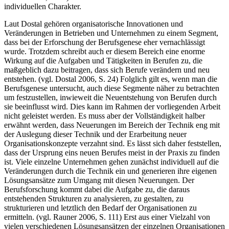
Becker 1992, S. 20) und verleiht ihnen teilweise einen sehr
individuellen Charakter.
Laut Dostal gehören organisatorische Innovationen und
Veränderungen in Betrieben und Unternehmen zu einem Segment,
dass bei der Erforschung der Berufsgenese eher vernachlässigt
wurde. Trotzdem schreibt auch er diesem Bereich eine enorme
Wirkung auf die Aufgaben und Tätigkeiten in Berufen zu, die
maßgeblich dazu beitragen, dass sich Berufe verändern und neu
entstehen. (vgl. Dostal 2006, S. 24) Folglich gilt es, wenn man die
Berufsgenese untersucht, auch diese Segmente näher zu betrachten
um festzustellen, inwieweit die Neuentstehung von Berufen durch
sie beeinflusst wird. Dies kann im Rahmen der vorliegenden Arbeit
nicht geleistet werden. Es muss aber der Vollständigkeit halber
erwähnt werden, dass Neuerungen im Bereich der Technik eng mit
der Auslegung dieser Technik und der Erarbeitung neuer
Organisationskonzepte verzahnt sind. Es lässt sich daher feststellen,
dass der Ursprung eins neuen Berufes meist in der Praxis zu finden
ist. Viele einzelne Unternehmen gehen zunächst individuell auf die
Veränderungen durch die Technik ein und generieren ihre eigenen
Lösungsansätze zum Umgang mit diesen Neuerungen. Der
Berufsforschung kommt dabei die Aufgabe zu, die daraus
entstehenden Strukturen zu analysieren, zu gestalten, zu
strukturieren und letztlich den Bedarf der Organisationen zu
ermitteln. (vgl. Rauner 2006, S. 111) Erst aus einer Vielzahl von