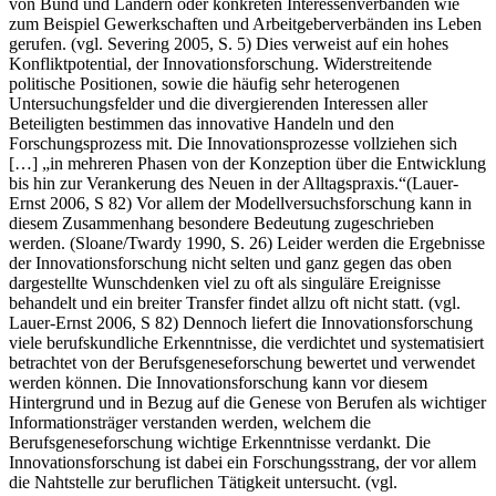
Die Innovationsforschung wird in der beruflichen Bildung zumeist
von Bund und Ländern oder konkreten Interessenverbänden wie
zum Beispiel Gewerkschaften und Arbeitgeberverbänden ins Leben
gerufen. (vgl. Severing 2005, S. 5) Dies verweist auf ein hohes
Konfliktpotential, der Innovationsforschung. Widerstreitende
politische Positionen, sowie die häufig sehr heterogenen
Untersuchungsfelder und die divergierenden Interessen aller
Beteiligten bestimmen das innovative Handeln und den
Forschungsprozess mit. Die Innovationsprozesse vollziehen sich
[…] „in mehreren Phasen von der Konzeption über die Entwicklung
bis hin zur Verankerung des Neuen in der Alltagspraxis.“(Lauer-
Ernst 2006, S 82) Vor allem der Modellversuchsforschung kann in
diesem Zusammenhang besondere Bedeutung zugeschrieben
werden. (Sloane/Twardy 1990, S. 26) Leider werden die Ergebnisse
der Innovationsforschung nicht selten und ganz gegen das oben
dargestellte Wunschdenken viel zu oft als singuläre Ereignisse
behandelt und ein breiter Transfer findet allzu oft nicht statt. (vgl.
Lauer-Ernst 2006, S 82) Dennoch liefert die Innovationsforschung
viele berufskundliche Erkenntnisse, die verdichtet und systematisiert
betrachtet von der Berufsgeneseforschung bewertet und verwendet
werden können. Die Innovationsforschung kann vor diesem
Hintergrund und in Bezug auf die Genese von Berufen als wichtiger
Informationsträger verstanden werden, welchem die
Berufsgeneseforschung wichtige Erkenntnisse verdankt. Die
Innovationsforschung ist dabei ein Forschungsstrang, der vor allem