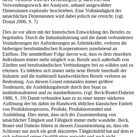
nicht. Vielmehr wird der Berufsbegriff, je nach Ziel und
Verwendungszweck der Analysen, anhand ausgewählter
Dimensionen explorativ beschrieben. Eine Vollständigkeit der
tatsächlichen Dimensionen wird dabei jedoch nie erreicht. (vgl.
Dostal 2006, S. 7)
Dies ist vor allem mit der historischen Entwicklung des Berufes zu
begründen. Durch die Industrialisierung und die damit verbundenen
Veränderungen der Anforderungen an Arbeitskräfte, verloren die
bisherigen berufsständischen Kooperationen zunehmend an
Einfluss. Die unmittelbare Folge davon war, dass es dem einzelnen
Individuum immer mehr möglich war, Berufe auch außerhalb von
Zünften und berufsständischen Verbindungen frei zu wählen und zu
erlernen. Es bildeten sich immer mehr neue Berufe innerhalb der
Industrie und die traditionell handwerklichen Berufe verloren an
Bedeutung. Aus diesem Grund entstanden immer größere
Tendenzen, die Ausbildungsberufe durch den Staat zu
institutionalisieren und zu standardisieren. (vgl. Beck/Brater/Daheim
1980, S. 19) Damit verbunden kam es zu einer immer stärkeren
Auflösung der bis dahin im Handwerk üblichen klassischen Einheit
von Produktionsprozess, Produkt, Produktionsmittel und
Ausbildung. Dies meint, dass sich der Zusammenhang von
tatsächlicher Tätigkeit und Fähigkeit immer mehr wandelte. Beck,
Brater und Daheim führen in diesem Zusammenhang an, dass ein
Schlosser nur noch ein groß skizziertes Tätigkeitsfeld hat auf dem er