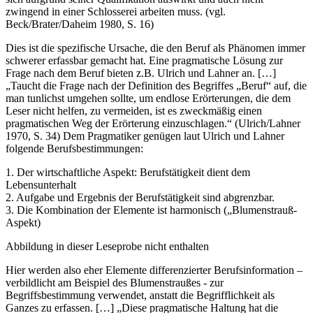
sich aufgrund seiner Qualifikation auswirkt und auch nicht
zwingend in einer Schlosserei arbeiten muss. (vgl.
Beck/Brater/Daheim 1980, S. 16)
Dies ist die spezifische Ursache, die den Beruf als Phänomen immer
schwerer erfassbar gemacht hat. Eine pragmatische Lösung zur
Frage nach dem Beruf bieten z.B. Ulrich und Lahner an. […]
„Taucht die Frage nach der Definition des Begriffes „Beruf“ auf, die
man tunlichst umgehen sollte, um endlose Erörterungen, die dem
Leser nicht helfen, zu vermeiden, ist es zweckmäßig einen
pragmatischen Weg der Erörterung einzuschlagen.“ (Ulrich/Lahner
1970, S. 34) Dem Pragmatiker genügen laut Ulrich und Lahner
folgende Berufsbestimmungen:
1. Der wirtschaftliche Aspekt: Berufstätigkeit dient dem
Lebensunterhalt
2. Aufgabe und Ergebnis der Berufstätigkeit sind abgrenzbar.
3. Die Kombination der Elemente ist harmonisch („Blumenstrauß-
Aspekt)
Abbildung in dieser Leseprobe nicht enthalten
Hier werden also eher Elemente differenzierter Berufsinformation –
verbildlicht am Beispiel des Blumenstraußes - zur
Begriffsbestimmung verwendet, anstatt die Begrifflichkeit als