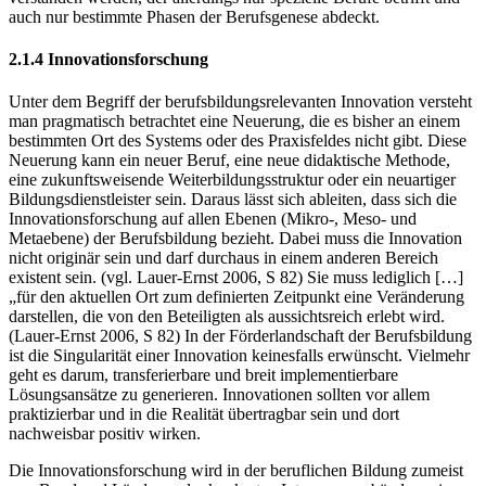
verstanden werden, der allerdings nur spezielle Berufe betrifft und
auch nur bestimmte Phasen der Berufsgenese abdeckt.
2.1.4 Innovationsforschung
Unter dem Begriff der berufsbildungsrelevanten Innovation versteht
man pragmatisch betrachtet eine Neuerung, die es bisher an einem
bestimmten Ort des Systems oder des Praxisfeldes nicht gibt. Diese
Neuerung kann ein neuer Beruf, eine neue didaktische Methode,
eine zukunftsweisende Weiterbildungsstruktur oder ein neuartiger
Bildungsdienstleister sein. Daraus lässt sich ableiten, dass sich die
Innovationsforschung auf allen Ebenen (Mikro-, Meso- und
Metaebene) der Berufsbildung bezieht. Dabei muss die Innovation
nicht originär sein und darf durchaus in einem anderen Bereich
existent sein. (vgl. Lauer-Ernst 2006, S 82) Sie muss lediglich […]
„für den aktuellen Ort zum definierten Zeitpunkt eine Veränderung
darstellen, die von den Beteiligten als aussichtsreich erlebt wird.
(Lauer-Ernst 2006, S 82) In der Förderlandschaft der Berufsbildung
ist die Singularität einer Innovation keinesfalls erwünscht. Vielmehr
geht es darum, transferierbare und breit implementierbare
Lösungsansätze zu generieren. Innovationen sollten vor allem
praktizierbar und in die Realität übertragbar sein und dort
nachweisbar positiv wirken.