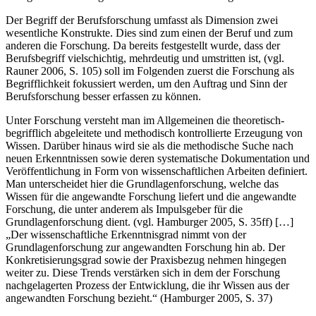
bezüglich der Berufsgenese darzustellen und abzugrenzen.
Der Begriff der Berufsforschung umfasst als Dimension zwei
wesentliche Konstrukte. Dies sind zum einen der Beruf und zum
anderen die Forschung. Da bereits festgestellt wurde, dass der
Berufsbegriff vielschichtig, mehrdeutig und umstritten ist, (vgl.
Rauner 2006, S. 105) soll im Folgenden zuerst die Forschung als
Begrifflichkeit fokussiert werden, um den Auftrag und Sinn der
Berufsforschung besser erfassen zu können.
Unter Forschung versteht man im Allgemeinen die theoretisch-
begrifflich abgeleitete und methodisch kontrollierte Erzeugung von
Wissen. Darüber hinaus wird sie als die methodische Suche nach
neuen Erkenntnissen sowie deren systematische Dokumentation und
Veröffentlichung in Form von wissenschaftlichen Arbeiten definiert.
Man unterscheidet hier die Grundlagenforschung, welche das
Wissen für die angewandte Forschung liefert und die angewandte
Forschung, die unter anderem als Impulsgeber für die
Grundlagenforschung dient. (vgl. Hamburger 2005, S. 35ff) […]
„Der wissenschaftliche Erkenntnisgrad nimmt von der
Grundlagenforschung zur angewandten Forschung hin ab. Der
Konkretisierungsgrad sowie der Praxisbezug nehmen hingegen
weiter zu. Diese Trends verstärken sich in dem der Forschung
nachgelagerten Prozess der Entwicklung, die ihr Wissen aus der
angewandten Forschung bezieht.“ (Hamburger 2005, S. 37)