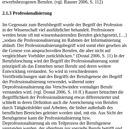
wurden. Sie befasst sich somit direkt mit der Entstehung von neuen
erwerbsbezogenen Berufen. (vgl. Rauner 2006, S. 112)
2.1.3 Professionalisierung
Im Gegensatz zum Berufsbegriff wurde der Begriff der Profession
in der Wissenschaft viel ausführlicher behandelt. Professionen
werden heute oft mit wissensbasierenden Berufen gleichgesetzt, […]
„sodass die Professionalisierung im Rahmen der Informatisierung
abläuft. Der Professionalisierungsbegriff wird somit eher gesehen als
die Genese von anspruchsvollen Berufen, die aber nicht auf
vergleichbare Vorbilder zurückblicken.“ (Dostal 2006, S. 11) In der
Berufsforschung wird der Begriff der Professionalisierung somit
prinzipiell als das Entstehen neuer Berufe und deren weitere
Entwicklung verstanden. So wird in verschiedensten
Veröffentlichungen statt des Begriffs der Berufsgenese der Begriff
der Professionalisierung verwendet, während unter
Deprofessionalisierung das Verschwinden vormaliger Berufe
verstanden wird. (vgl. Dostal 2006, S. 10 ff.) Rauner betrachtet die
Begrifflichkeit der Professionalisierung etwas differenzierter und
schließt in deren Definition auch die Anreicherung von Berufen
durch Tätigkeitsfelder und Arbeiten, die bisher außerhalb des
beruflichen Bereiches geleistet worden sind, mit ein. Aus Sicht der
Berufsgenese kann die Professionalisierung bzw.
Deprofessionalisierung als ein Teilprozess der Berufsgenese