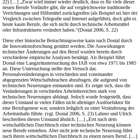
Prozess aus heutiger Sicht immer weiter fort. (vgl. Dostal 2006, S.
22) […] „Zwar wird immer wieder deutlich, dass es für viele dieser
neuen Berufe Vorläufer gibt, die auf vergleichsweise traditionelle
Verrichtungen und Hilfsmittel zurückgreifen (als Beispiel sei hier der
Vergleich zwischen Telegrafie und Internet aufgeführt), doch gibt es
heute kaum Berufe, die sich nicht durch technische Arbeitsmittel
oder Infrastrukturen verändert haben.“(Dostal 2006, S. 22)
Diese eher historische Betrachtungsweise kann nach Dostal durch
die Innovationsforschung gestützt werden. Die Auswirkungen
technischer Änderungen auf den Beruf wurden bereits durch
verschiedene empirische Analysen bestätigt. Als Beispiel führt
Dostal eine Langzeituntersuchung des IAB von etwa 1971 bis 1985
an. Diese Untersuchung stellte den Versuch dar,
Personalveränderungen in verschieden und voneinander
abgegrenzten Wirtschaftsbrachen abzufragen, die aufgrund von
technischen Neuerungen entstanden sind. Es zeigte sich, dass die
Veränderungen in verschieden Arbeitsbereichen stark von
technischen Neuerungen abhängt. Jedoch wurde festgestellt, dass
dieser Umstand in vielen Fällen nicht alleiniger Auslösefaktor für
eine Berufsgenese war, sondern lediglich zu einer Veränderung des
Arbeitsinhalts führte. (vgl. Dostal 2006, S. 23) Lahner und Ulrich
beschreiben diesen Umstand ähnlich. […] „Erst nach dem
wirtschaftlichen Durchbruch einer technischen Neuerung können
neue Berufe entstehen. Aber nicht jede technische Neuerung führt