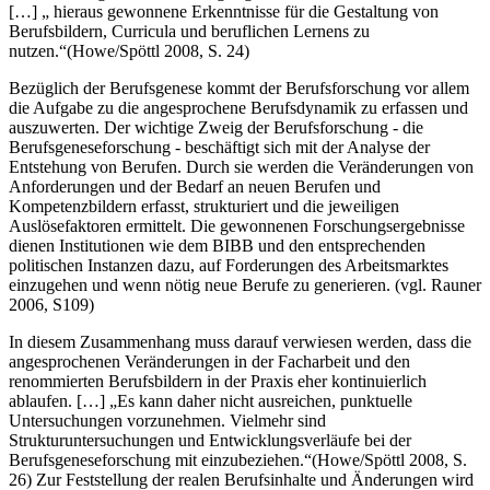
Untersuchung der berufsförmig organisierten Arbeit mit dem Ziel,
[…] „ hieraus gewonnene Erkenntnisse für die Gestaltung von
Berufsbildern, Curricula und beruflichen Lernens zu
nutzen.“(Howe/Spöttl 2008, S. 24)
Bezüglich der Berufsgenese kommt der Berufsforschung vor allem
die Aufgabe zu die angesprochene Berufsdynamik zu erfassen und
auszuwerten. Der wichtige Zweig der Berufsforschung - die
Berufsgeneseforschung - beschäftigt sich mit der Analyse der
Entstehung von Berufen. Durch sie werden die Veränderungen von
Anforderungen und der Bedarf an neuen Berufen und
Kompetenzbildern erfasst, strukturiert und die jeweiligen
Auslösefaktoren ermittelt. Die gewonnenen Forschungsergebnisse
dienen Institutionen wie dem BIBB und den entsprechenden
politischen Instanzen dazu, auf Forderungen des Arbeitsmarktes
einzugehen und wenn nötig neue Berufe zu generieren. (vgl. Rauner
2006, S109)
In diesem Zusammenhang muss darauf verwiesen werden, dass die
angesprochenen Veränderungen in der Facharbeit und den
renommierten Berufsbildern in der Praxis eher kontinuierlich
ablaufen. […] „Es kann daher nicht ausreichen, punktuelle
Untersuchungen vorzunehmen. Vielmehr sind
Strukturuntersuchungen und Entwicklungsverläufe bei der
Berufsgeneseforschung mit einzubeziehen.“(Howe/Spöttl 2008, S.