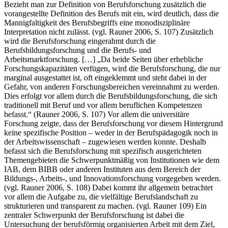
Bezieht man zur Definition von Berufsforschung zusätzlich die
vorangestellte Definition des Berufs mit ein, wird deutlich, dass die
Mannigfaltigkeit des Berufsbegriffs eine monodisziplinäre
Interpretation nicht zulässt. (vgl. Rauner 2006, S. 107) Zusätzlich
wird die Berufsforschung eingerahmt durch die
Berufsbildungsforschung und die Berufs- und
Arbeitsmarktforschung. […] „Da beide Seiten über erhebliche
Forschungskapazitäten verfügen, wird die Berufsforschung, die nur
marginal ausgestattet ist, oft eingeklemmt und steht dabei in der
Gefahr, von anderen Forschungsbereichen vereinnahmt zu werden.
Dies erfolgt vor allem durch die Berufsbildungsforschung, die sich
traditionell mit Beruf und vor allem beruflichen Kompetenzen
befasst.“ (Rauner 2006, S. 107) Vor allem die universitäre
Forschung zeigte, dass der Berufsforschung vor diesem Hintergrund
keine spezifische Position – weder in der Berufspädagogik noch in
der Arbeitswissenschaft – zugewiesen werden konnte. Deshalb
befasst sich die Berufsforschung mit spezifisch ausgerichteten
Themengebieten die Schwerpunktmäßig von Institutionen wie dem
IAB, dem BIBB oder anderen Instituten aus dem Bereich der
Bildungs-, Arbeits-, und Innovationsforschung vorgegeben werden.
(vgl. Rauner 2006, S. 108) Dabei kommt ihr allgemein betrachtet
vor allem die Aufgabe zu, die vielfältige Berufslandschaft zu
strukturieren und transparent zu machen. (vgl. Rauner 109) Ein
zentraler Schwerpunkt der Berufsforschung ist dabei die