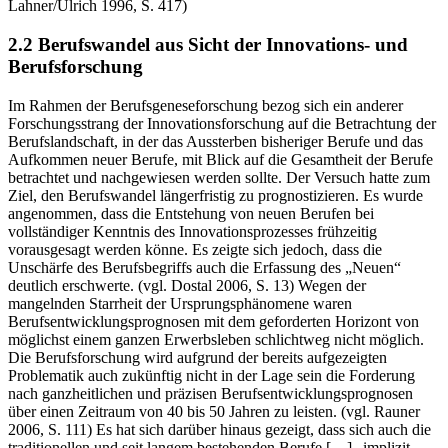
die Nahtstelle zur beruflichen Tätigkeit untersucht. (vgl.
Lahner/Ulrich 1996, S. 417)
2.2 Berufswandel aus Sicht der Innovations- und
Berufsforschung
Im Rahmen der Berufsgeneseforschung bezog sich ein anderer
Forschungsstrang der Innovationsforschung auf die Betrachtung der
Berufslandschaft, in der das Aussterben bisheriger Berufe und das
Aufkommen neuer Berufe, mit Blick auf die Gesamtheit der Berufe
betrachtet und nachgewiesen werden sollte. Der Versuch hatte zum
Ziel, den Berufswandel längerfristig zu prognostizieren. Es wurde
angenommen, dass die Entstehung von neuen Berufen bei
vollständiger Kenntnis des Innovationsprozesses frühzeitig
vorausgesagt werden könne. Es zeigte sich jedoch, dass die
Unschärfe des Berufsbegriffs auch die Erfassung des „Neuen“
deutlich erschwerte. (vgl. Dostal 2006, S. 13) Wegen der
mangelnden Starrheit der Ursprungsphänomene waren
Berufsentwicklungsprognosen mit dem geforderten Horizont von
möglichst einem ganzen Erwerbsleben schlichtweg nicht möglich.
Die Berufsforschung wird aufgrund der bereits aufgezeigten
Problematik auch zukünftig nicht in der Lage sein die Forderung
nach ganzheitlichen und präzisen Berufsentwicklungsprognosen
über einen Zeitraum von 40 bis 50 Jahren zu leisten. (vgl. Rauner
2006, S. 111) Es hat sich darüber hinaus gezeigt, dass sich auch die