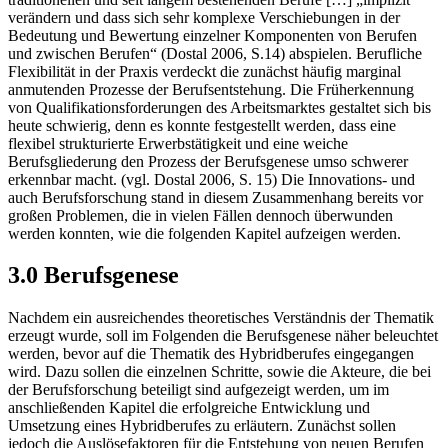
traditionellen und seit langem bestehenden Berufe […] „implizit
verändern und dass sich sehr komplexe Verschiebungen in der
Bedeutung und Bewertung einzelner Komponenten von Berufen
und zwischen Berufen“ (Dostal 2006, S.14) abspielen. Berufliche
Flexibilität in der Praxis verdeckt die zunächst häufig marginal
anmutenden Prozesse der Berufsentstehung. Die Früherkennung
von Qualifikationsforderungen des Arbeitsmarktes gestaltet sich bis
heute schwierig, denn es konnte festgestellt werden, dass eine
flexibel strukturierte Erwerbstätigkeit und eine weiche
Berufsgliederung den Prozess der Berufsgenese umso schwerer
erkennbar macht. (vgl. Dostal 2006, S. 15) Die Innovations- und
auch Berufsforschung stand in diesem Zusammenhang bereits vor
großen Problemen, die in vielen Fällen dennoch überwunden
werden konnten, wie die folgenden Kapitel aufzeigen werden.
3.0 Berufsgenese
Nachdem ein ausreichendes theoretisches Verständnis der Thematik
erzeugt wurde, soll im Folgenden die Berufsgenese näher beleuchtet
werden, bevor auf die Thematik des Hybridberufes eingegangen
wird. Dazu sollen die einzelnen Schritte, sowie die Akteure, die bei
der Berufsforschung beteiligt sind aufgezeigt werden, um im
anschließenden Kapitel die erfolgreiche Entwicklung und
Umsetzung eines Hybridberufes zu erläutern. Zunächst sollen