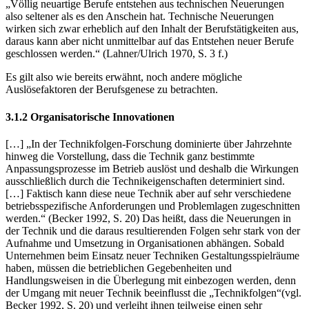
nach ihrem wirtschaftlichen Durchbruch zu einem neuen Beruf. […]
„Völlig neuartige Berufe entstehen aus technischen Neuerungen
also seltener als es den Anschein hat. Technische Neuerungen
wirken sich zwar erheblich auf den Inhalt der Berufstätigkeiten aus,
daraus kann aber nicht unmittelbar auf das Entstehen neuer Berufe
geschlossen werden.“ (Lahner/Ulrich 1970, S. 3 f.)
Es gilt also wie bereits erwähnt, noch andere mögliche
Auslösefaktoren der Berufsgenese zu betrachten.
3.1.2 Organisatorische Innovationen
[…] „In der Technikfolgen-Forschung dominierte über Jahrzehnte
hinweg die Vorstellung, dass die Technik ganz bestimmte
Anpassungsprozesse im Betrieb auslöst und deshalb die Wirkungen
ausschließlich durch die Technikeigenschaften determiniert sind.
[…] Faktisch kann diese neue Technik aber auf sehr verschiedene
betriebsspezifische Anforderungen und Problemlagen zugeschnitten
werden.“ (Becker 1992, S. 20) Das heißt, dass die Neuerungen in
der Technik und die daraus resultierenden Folgen sehr stark von der
Aufnahme und Umsetzung in Organisationen abhängen. Sobald
Unternehmen beim Einsatz neuer Techniken Gestaltungsspielräume
haben, müssen die betrieblichen Gegebenheiten und
Handlungsweisen in die Überlegung mit einbezogen werden, denn
der Umgang mit neuer Technik beeinflusst die „Technikfolgen“(vgl.