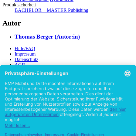
Berufskonzeption
Hybridberuf
Produktsicherheit
BACHELOR + MASTER Publishing
Autor
Thomas Berger (Autor:in)
Hilfe/FAQ
Impressum
Datenschutz
AGB
Vertrag widerrufen
Zur Desktop-Version
Copyright ©Imprint in der Bedey & Thoms Media GmbH
powered
by
Open Publishing
Zurück