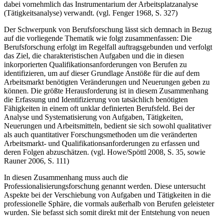
26) Zur Feststellung der realen Berufsinhalte und Änderungen wird
dabei vornehmlich das Instrumentarium der Arbeitsplatzanalyse
(Tätigkeitsanalyse) verwandt. (vgl. Fenger 1968, S. 327)
Der Schwerpunk von Berufsforschung lässt sich demnach in Bezug
auf die vorliegende Thematik wie folgt zusammenfassen: Die
Berufsforschung erfolgt im Regelfall auftragsgebunden und verfolgt
das Ziel, die charakteristischen Aufgaben und die in diesen
inkorporierten Qualifikationsanforderungen von Berufen zu
identifizieren, um auf dieser Grundlage Anstöße für die auf dem
Arbeitsmarkt benötigten Veränderungen und Neuerungen geben zu
können. Die größte Herausforderung ist in diesem Zusammenhang
die Erfassung und Identifizierung von tatsächlich benötigten
Fähigkeiten in einem oft unklar definierten Berufsfeld. Bei der
Analyse und Systematisierung von Aufgaben, Tätigkeiten,
Neuerungen und Arbeitsmitteln, bedient sie sich sowohl qualitativer
als auch quantitativer Forschungsmethoden um die veränderten
Arbeitsmarkt- und Qualifikationsanforderungen zu erfassen und
deren Folgen abzuschätzen. (vgl. Howe/Spöttl 2008, S. 35, sowie
Rauner 2006, S. 111)
In diesen Zusammenhang muss auch die
Professionalisierungsforschung genannt werden. Diese untersucht
Aspekte bei der Verschiebung von Aufgaben und Tätigkeiten in die
professionelle Sphäre, die vormals außerhalb von Berufen geleisteter