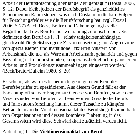
Ganzes zu erfassen. […] „Diese pragmatische Haltung hat die
Arbeit der Berufsforschung über lange Zeit geprägt.“ (Dostal 2006,
S. 12) Dabei bleibt jedoch der Berufsbegriff als ganzheitliches
Phänomen im Raum stehen, was nach Dostal unmittelbare Folgen
für Forschungsfelder wie die Berufsforschung hat. (vgl. Dostal
2006, S 27) Auch Beck, Brater und Daheim gelingt es die
Begrifflichkeit des Berufes nur weiträumig zu umschreiben. Sie
definieren den Beruf als […] „ relativ tätigkeitsunabhängige,
gleichwohl tätigkeitsbezogene Zusammensetzung und Abgrenzung
von spezialisierten und institutionell fixierten Mustern von
Arbeitskraft, die u.a. als Ware am Arbeitsmarkt gehandelt und gegen
Bezahlung in fremdbestimmten, kooperativ-betrieblich organisierten
Arbeits- und Produktionszusammenhängen eingesetzt werden.“
(Beck/Brater/Daheim 1980, S. 20)
Es scheint, als wäre es bisher nicht gelungen den Kern des
Berufsbegriffes zu spezifizieren. Aus diesem Grund fällt es der
Forschung oft schwer Fragen zur Genese von Berufen, sowie dem
Verschwinden von Berufen, zu beantworten. Gerade die Berufs-
und Innovationsforschung hat mit dieser Tatsache zu kämpfen.
Betrachtet man die Vieldimensionalität des Berufsbegriffs innerhalb
von Organisationen und dessen komplexe Einbettung in das
Gesamtsystem wird diese Schwierigkeit zusätzlich verdeutlicht.
Abbildung 1.:
Die Vieldimensionalität von Beruf