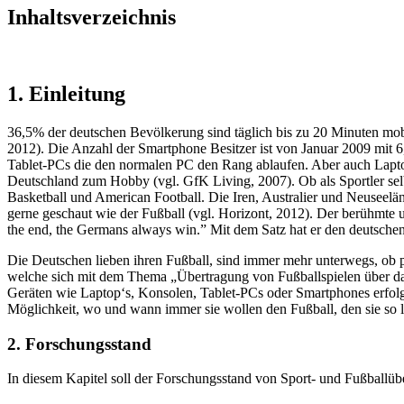
Inhaltsverzeichnis
1. Einleitung
36,5% der deutschen Bevölkerung sind täglich bis zu 20 Minuten mobi
2012). Die Anzahl der Smartphone Besitzer ist von Januar 2009 mit
Tablet-PCs die den normalen PC den Rang ablaufen. Aber auch Laptop
Deutschland zum Hobby (vgl. GfK Living, 2007). Ob als Sportler selbe
Basketball und American Football. Die Iren, Australier und Neuseel
gerne geschaut wie der Fußball (vgl. Horizont, 2012). Der berühmte u
the end, the Germans always win.” Mit dem Satz hat er den deutschen F
Die Deutschen lieben ihren Fußball, sind immer mehr unterwegs, ob pr
welche sich mit dem Thema „Übertragung von Fußballspielen über das
Geräten wie Laptop‘s, Konsolen, Tablet-PCs oder Smartphones erfolg
Möglichkeit, wo und wann immer sie wollen den Fußball, den sie so l
2. Forschungsstand
In diesem Kapitel soll der Forschungsstand von Sport- und Fußballübe