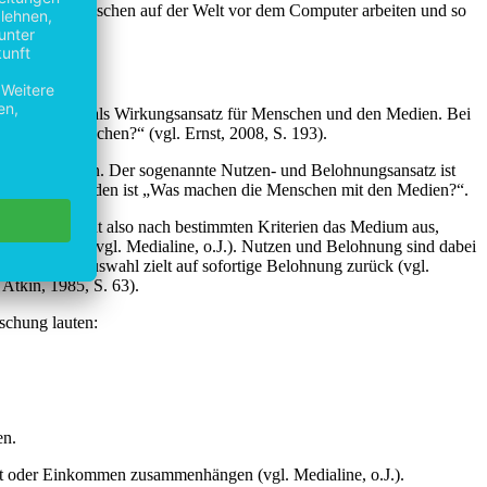
n, da viele Menschen auf der Welt vor dem Computer arbeiten und so
tions-Modell als Wirkungsansatz für Menschen und den Medien. Bei
mit den Menschen?“ (vgl. Ernst, 2008, S. 193).
ons“ einprägen. Der sogenannte Nutzen- und Belohnungsansatz ist
tellung entstanden ist „Was machen die Menschen mit den Medien?“.
Rezipient sucht also nach bestimmten Kriterien das Medium aus,
erfügung hat (vgl. Medialine, o.J.). Nutzen und Belohnung sind dabei
Nachrichtenauswahl zielt auf sofortige Belohnung zurück (vgl.
 Atkin, 1985, S. 63).
schung lauten:
en.
cht oder Einkommen zusammenhängen (vgl. Medialine, o.J.).