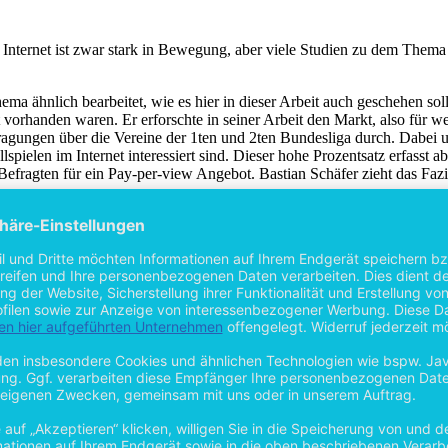
Internet ist zwar stark in Bewegung, aber viele Studien zu dem Thema 
ma ähnlich bearbeitet, wie es hier in dieser Arbeit auch geschehen sol
t vorhanden waren. Er erforschte in seiner Arbeit den Markt, also für w
gungen über die Vereine der 1ten und 2ten Bundesliga durch. Dabei un
pielen im Internet interessiert sind. Dieser hohe Prozentsatz erfasst a
fragten für ein Pay-per-view Angebot. Bastian Schäfer zieht das Fazit,
a“. Es ist die 6te Ausgabe aus dem Herbst 2011. In dieser Studie geht
em Sport schauen. In dieser Studie integrieren die beide Autoren die 
ielsweise moderne Webstreams (Engl. technology adoption theories) un
en die Olympiade online schauen, deren Gemeinsamkeiten und Unterschi
Stunde und zwei Minuten die Olympischen Spiele online verfolgen. Dabei 
sonen allgemein häufiger das Internet als die, die die Olympischen Spi
schen denen, die die Olympischen Spiele online schauen und die denen, d
m für Sport ist, aber das Internet deutlich an Bedeutung gewinnt. Denno
llen Sinne schauen. Ein Grund für die Unterschiede zwischen den Person
sie im Fazit, dass diese Studie beim nächsten Mal in dem Land geschehe
e kleine Online-Umfrage mit 363 Rückläufen an einer Universität zu ger