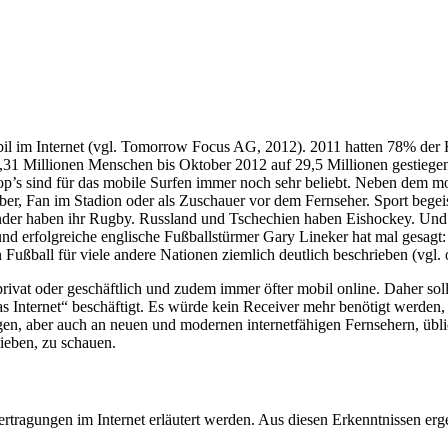
l im Internet (vgl. Tomorrow Focus AG, 2012). 2011 hatten 78% der Ha
 6,31 Millionen Menschen bis Oktober 2012 auf 29,5 Millionen gestieg
’s sind für das mobile Surfen immer noch sehr beliebt. Neben dem mo
r, Fan im Stadion oder als Zuschauer vor dem Fernseher. Sport begeist
änder haben ihr Rugby. Russland und Tschechien haben Eishockey. Und
nd erfolgreiche englische Fußballstürmer Gary Lineker hat mal gesagt: 
ußball für viele andere Nationen ziemlich deutlich beschrieben (vgl. o
ivat oder geschäftlich und zudem immer öfter mobil online. Daher soll 
 Internet“ beschäftigt. Es würde kein Receiver mehr benötigt werden,
en, aber auch an neuen und modernen internetfähigen Fernsehern, übli
ieben, zu schauen.
rtragungen im Internet erläutert werden. Aus diesen Erkenntnissen erge