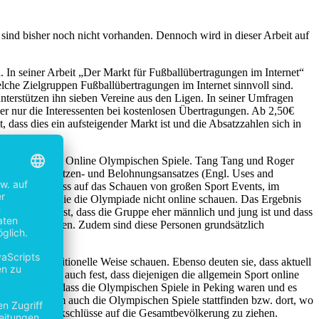
sind bisher noch nicht vorhanden. Dennoch wird in dieser Arbeit auf
l. In seiner Arbeit „Der Markt für Fußballübertragungen im Internet“
elche Zielgruppen Fußballübertragungen im Internet sinnvoll sind.
terstützen ihn sieben Vereine aus den Ligen. In seiner Umfragen
ber nur die Interessenten bei kostenlosen Übertragungen. Ab 2,50€
 dass dies ein aufsteigender Markt ist und die Absatzzahlen sich in
 es um die ersten Online Olympischen Spiele. Tang Tang und Roger
Theorien des Nutzen- und Belohnungsansatzes (Engl. Uses and
d deren Einfluss auf das Schauen von großen Sport Events, im
ed zu denen, die die Olympiade nicht online schauen. Das Ergebnis
stellen sie fest, dass die Gruppe eher männlich und jung ist und dass
ele nicht schauen. Zudem sind diese Personen grundsätzlich
ie es auf traditionelle Weise schauen. Ebenso deuten sie, dass aktuell
ch stellen sie auch fest, dass diejenigen die allgemein Sport online
en ist für sie, dass die Olympischen Spiele in Peking waren und es
n soll, in dem auch die Olympischen Spiele stattfinden bzw. dort, wo
ing ist, um Rückschlüsse auf die Gesamtbevölkerung zu ziehen.