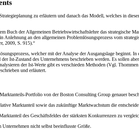
ents
ategieplanung zu erläutern und danach das Modell, welches in dieser Ar
em Buch der Allgemeinen Betriebswirtschaftslehre das strategische M
n in Anlehnung an den allgemeinen Problemlösungsprozess vom strateg
, 2009, S. 915).“
ösungsprozess, welcher mit der Analyse der Ausgangslage beginnt. In 
 der Ist-Zustand des Unternehmens beschrieben werden. Es sollen aber 
ysieren der Ist-Werte gibt es verschieden Methoden (Vgl. Thommen & A
chrieben und erläutert.
/Marktanteils-Portfolio von der Boston Consulting Group genauer besch
relative Marktanteil sowie das zukünftige Marktwachstum die entschei
Marktanteil des Geschäftsfeldes der stärksten Konkurrenzen zu verglei
 Unternehmen nicht selbst beeinflusste Größe.