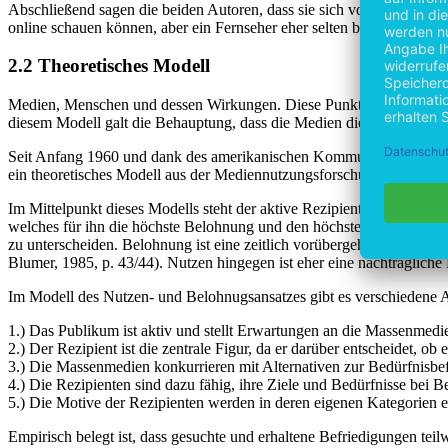
Abschließend sagen die beiden Autoren, dass sie sich vorstellen kön
online schauen können, aber ein Fernseher eher selten bei der Arbeit 
2.2 Theoretisches Modell
Medien, Menschen und dessen Wirkungen. Diese Punkte gehören zur 
diesem Modell galt die Behauptung, dass die Medien die Menschen be
Seit Anfang 1960 und dank des amerikanischen Kommunikationswissen
ein theoretisches Modell aus der Mediennutzungsforschung. In diese
Im Mittelpunkt dieses Modells steht der aktive Rezipient. Der Rezip
welches für ihn die höchste Belohnung und den höchsten Nutzen hat. 
zu unterscheiden. Belohnung ist eine zeitlich vorübergehende mental
Blumer, 1985, p. 43/44). Nutzen hingegen ist eher eine nachträgliche 
Im Modell des Nutzen- und Belohnugsansatzes gibt es verschiedene
1.) Das Publikum ist aktiv und stellt Erwartungen an die Massenmedi
2.) Der Rezipient ist die zentrale Figur, da er darüber entscheidet, ob
3.) Die Massenmedien konkurrieren mit Alternativen zur Bedürfnisbe
4.) Die Rezipienten sind dazu fähig, ihre Ziele und Bedürfnisse bei 
5.) Die Motive der Rezipienten werden in deren eigenen Kategorien er
Empirisch belegt ist, dass gesuchte und erhaltene Befriedigungen te