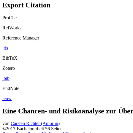
Export Citation
ProCite
RefWorks
Reference Manager
.ris
BibTeX
Zotero
.bib
EndNote
.enw
Eine Chancen- und Risikoanalyse zur Über
von
Carsten Richter (Autor:in)
©2013
Bachelorarbeit
56 Seiten