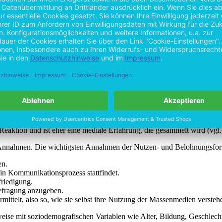
nen, dass die Sportsender in Zukunft mehr Sportprogramm online zeige
vorhanden ist(Vgl. Journal of Sports Media, 2011).
Medienwirkungsforschung. Vor den 1960er Jahren galt das Reiz-Reak
einflussen. Die damalige Fragestellung war: „Was machen die Medien 
schaftlers Elihu Katz muss man sich den Begriff „Uses & Gratificati
m Modell wird der Fokus auf die Menschen gelegt, wodurch die Frages
ient entscheidet sein Medienverhalten nach Nutzen und Belohnung. Der 
Entscheidend ist dabei auch, dass er verschiedene Möglichkeiten zur V
e oder emotionale Befriedigung. Die Entscheidung über eine bestimmte 
Reaktion und ist eher eine mediale Erfahrung, die gesammelt wird (vgl.
 Annahmen. Die wichtigsten Annahmen der Nutzen- und Belohnungsfor
en.
 ein Kommunikationsprozess stattfindet.
friedigung.
Befragung anzugeben.
mittelt, also so, wie sie selbst ihre Nutzung der Massenmedien versteh
ilweise mit soziodemografischen Variablen wie Alter, Bildung, Geschle