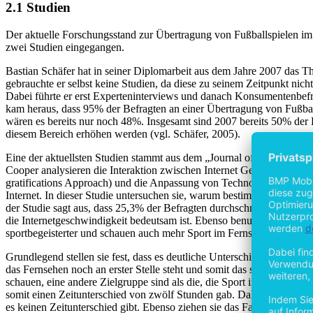
2.1 Studien
Der aktuelle Forschungsstand zur Übertragung von Fußballspielen im 
zwei Studien eingegangen.
Bastian Schäfer hat in seiner Diplomarbeit aus dem Jahre 2007 das The
gebrauchte er selbst keine Studien, da diese zu seinem Zeitpunkt nich
Dabei führte er erst Experteninterviews und danach Konsumentenbefra
kam heraus, dass 95% der Befragten an einer Übertragung von Fußballs
wären es bereits nur noch 48%. Insgesamt sind 2007 bereits 50% der Be
diesem Bereich erhöhen werden (vgl. Schäfer, 2005).
Eine der aktuellsten Studien stammt aus dem „Journal of Sports Medi
Cooper analysieren die Interaktion zwischen Internet Gebrauch und d
gratifications Approach) und die Anpassung von Technologien, beisp
Internet. In dieser Studie untersuchen sie, warum bestimmte Person
der Studie sagt aus, dass 25,3% der Befragten durchschnittlich eine 
die Internetgeschwindigkeit bedeutsam ist. Ebenso benutzen diese Per
sportbegeisterter und schauen auch mehr Sport im Fernsehen.
Grundlegend stellen sie fest, dass es deutliche Unterschiede gibt zwi
das Fernsehen noch an erster Stelle steht und somit das stärkste Mediu
schauen, eine andere Zielgruppe sind als die, die Sport im traditione
somit einen Zeitunterschied von zwölf Stunden gab. Daher schreiben 
es keinen Zeitunterschied gibt. Ebenso ziehen sie das Fazit, dass di