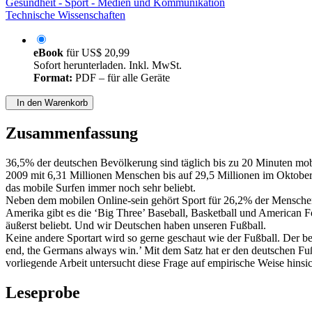
Gesundheit - Sport - Medien und Kommunikation
Technische Wissenschaften
eBook
für
US$ 20,99
Sofort herunterladen. Inkl. MwSt.
Format:
PDF – für alle Geräte
In den Warenkorb
Zusammenfassung
36,5% der deutschen Bevölkerung sind täglich bis zu 20 Minuten mobi
2009 mit 6,31 Millionen Menschen bis auf 29,5 Millionen im Oktobe
das mobile Surfen immer noch sehr beliebt.
Neben dem mobilen Online-sein gehört Sport für 26,2% der Menschen 
Amerika gibt es die ‘Big Three’ Baseball, Basketball und American Fo
äußerst beliebt. Und wir Deutschen haben unseren Fußball.
Keine andere Sportart wird so gerne geschaut wie der Fußball. Der be
end, the Germans always win.’ Mit dem Satz hat er den deutschen Fuß
vorliegende Arbeit untersucht diese Frage auf empirische Weise hinsi
Leseprobe