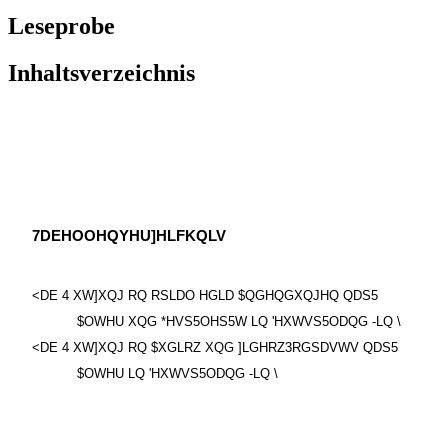
Leseprobe
Inhaltsverzeichnis
7DEHOOHQYHU]HLFKQLV
<DE 4 XW]XQJ RQ RSLDO HGLD $QGHQGXQJHQ QDS5
$OWHU XQG *HVS5OHS5W LQ 'HXWVS5ODQG -LQ \
<DE 4 XW]XQJ RQ $XGLRZ XQG ]LGHRZ3RGSDVWV QDS5
$OWHU LQ 'HXWVS5ODQG -LQ \