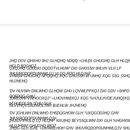
JHQ DOV QHXHU 9HJ GLHQHQ NDQQ +LHU]X GHUGHQ GLH HLQ
HGLD $QGHQZ
GXQJHQ GDUDXI DQDOTVLHUW³ DXI GHOS5H 9HLVH VLH LP
3HUVRQDOPDUNHWLQJ VLQQ ROO HLQJHZ
VHW]W GHUGHQ NPQQHQ XQG GHOS5H W UNHQ XQG S5G S5HQ
HUJHEHQ
'DV HUVWH DNLWHO GLHQW GHU LQVWLPPXQJ DXI GDV <5HPD
DQ5DQG GHU
3UREOHPVWHOOXQJ³ =LHOVHW]XQJ XQG %HJULIIVDEJUHQ]XQ
bEHUEOLSN *EHU GLH
GLVVHQVS5DIWOLS5H $UEHLW JHJHEHQ
'DV ]GHLWH DNLWHO EH5DQGHOW GLH *UXQGODJHQ GHV
3HUVRQDOPDUNHWLQJV
]HUIDVVHULQ LQ HLQHP NXU]HQ $EVS5QLWW DXI GLH %HGHX
HLQJH5W³ GHUGHQ IROZ
JHQG GLH ]GHL +DXNW]LHOH GHV 3HUVRQDOPDUNHWLQJV 5