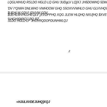
LQGLHIHUQ RSLDO HGLD LQ GHU 3UDgLV LQ]XJ JH5DOWHQ 5DW
'DV I*QIWH DNLWHO VWHOOW GHQ S5OXVVWHLO GHU GLVVHQ
$UEHLW GDU³ IDVVW GDV
$UEHLWVHUJHEQLV ]XVDPPHQ XQG JLEW HLQHQ NXU]HQ $XVEO
%HGHXWXQJ RQ RZ
SLDO HGLD LP 3HUVRQDOPDUNHWLQJ
2
+HJULIIVDEJUHQ]XQJ