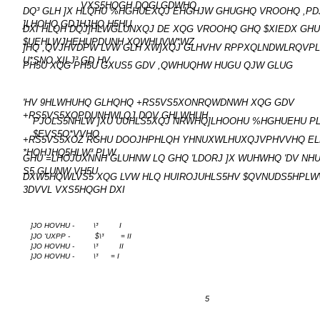
VXS5HQGH DQGLGDWHQ
DQ³ GLH ]X HLQHU %HGHUEXQJ EHGHJW GHUGHQ VROOHQ ,PD
]LHOHQ GDJHJHQ H5HU
DXI HLQH DQJ]HLWGLUNXQJ DE XQG VROOHQ GHQ $XIEDX GHU
$UEHLWJHEHUPDUNH XQWHUVW*WZ
]HQ ,QVJHVDPW LVW GLH XW]XQJ GLHVHV RPPXQLNDWLRQVP
U*SNO XILJ³ GD HV
PH5U XQG PH5U GXUS5 GDV ,QWHUQHW HUGU QJW GLUG
'HV 9HLWHUHQ GLHQHQ +RS5VS5XONRQWDNWH XQG GDV
+RS5VS5XOPDUNHWLQJ DOV GHLWHUH
PJOLS5NHLW ]XU UUHLS5XQJ NRWHQ]LHOOHU %HGHUEHU P
$EVS5O*VVHQ
+RS5VS5XOZ RGHU DOOJHPHLQH YHNUXWLHUXQJVPHVVHQ E
*HOHJHQ5HLW³ PLW
GHU =LHOJUXNNH GLUHNW LQ GHQ 'LDORJ ]X WUHWHQ 'DV NH
S5 GLUNW VH5U
DXW5HQWLVS5 XQG LVW HLQ HUIROJUHLS5HV $QVNUDS5HPLW
3DVVL VXS5HQGH DXI
]JO HOVHU -
\³
I
]JO 'UXPP -
$\³
= II
]JO HOVHU -
\³
II
]JO HOVHU -
\³
= I
5