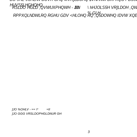
HUVS5LHGHQHQ
RSLDO
HGLD ,QVWUXPHQWH - JO
DN
\ hHJOLS5H VR]LDOH ,Q
% GLH
RPPXQLNDWLRQ RGHU GDV <HLOHQ RQ ,Q5DOWHQ IDVW XQ
]JO %OHLV - == \³
=II
]JO GGG VRSLDOPHGLDNUR GH
3