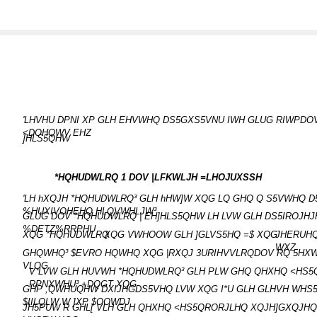
'LHVHU DPNI XP GLH EHVWHQ DS5GXS5VNU IWH GLUG RIWPDOV
<DOHQWV EHZ
]HLS5QHW
*HQHUDWLRQ 1 DOV |LFKWLJH =LHOJUXSSH
'LH hXQJH *HQHUDWLRQ³ GLH hHW]W XQG LQ GHQ Q S5VWHQ D
%HUXIVOHEHQ HLQVWHLJW³
GLUG DOV *HQHUDWLRQ | EH]HLS5QHW LH LVW GLH DS5IROJ
%DETZ%RRPHU
XQG *HQHUDWLRQ
XQG VWHOOW GLH ]GLVS5HQ =$ XQG
JHERUHQ
WXZ
GHQWHQ³ $EVRO HQWHQ XQG |RXQJ 3URIHVVLRQDOV RQ 5HX
VLQG
V LVW GLH HUVWH *HQHUDWLRQ³ GLH PLW GHQ QHXHQ <HS5
RPNXWHU³ +DQGT XQG
GHP ,QWHUQHW DXIJHGDS5VHQ LVW XQG I*U GLH GLHVH WHS
$IILQLW W ]XP $OOWDJ
JH5PUW R GHL[ VLH GLH QHXHQ <HS5QRORJLHQ XQJH]GXQJHQ