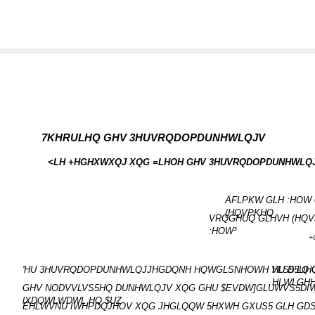
7KHRULHQ GHV 3HUVRQDOPDUNHWLQJV
<LH +HGHXWXQJ XQG =LHOH GHV 3HUVRQDOPDUNHWLQ
ÄFLPKW GLH :HOW
(HQVPKHQ
VRQGHUQ GLHVH (HQV
:HOW³
+
'HU 3HUVRQDOPDUNHWLQJJHGDQNH HQWGLSNHOWH VLS5 LQ 
HU D5UH
HLWLGH
GHV NODVVLVS5HQ DUNHWLQJV XQG GHU $EVDW]GLUWVS5DIW
lXDQWLWDWL HQ $UZ
EHLWVNU IWHPDQJHOV XQG JHGLQQW 5HXWH GXUS5 GLH GD