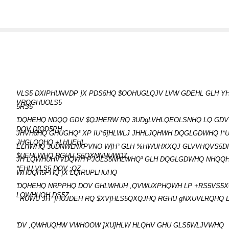
VLS5 DXIPHUNVDP ]X PDS5HQ $OOHUGLQJV LVW GDEHL GLH 
VRQGHUOLS5
5RS5
'DQHEHQ NDQQ GDV $QJHERW RQ 3UDgLVHLQEOLSNHQ LQ GD
DOV D[QD5PH
JHVH5HQ GHUGHQ³ XP IU*5]HLWLJ JHHLJQHWH DQGLGDWHQ I*U 
JHGLQQHQ +LHUEHL
ELHWHQ 3UDNWLNXPVNO W]H³ GLH %HWUHXXQJ GLVVHQVS5D
$UEHLWHQ RGHU S5QXNNHUWDZ
JH LQWHUHVVDQWH PJOLS5NHLWHQ³ GLH DQGLGDWHQ NHQQH
*EHU VLS5 DOV ;QZ
WHUQH5PHQ ]X LQIRUPLHUHQ
'DQHEHQ NRPPHQ DOV GHLWHUH ,QVWUXPHQWH LP +RS5VS5X
LQWHUQH DS5Z
RUWU JH³ ]HUJDEH RQ $XV]HLS5QXQJHQ RGHU gNXUVLRQHQ
'DV ,QWHUQHW VWHOOW ]XU]HLW HLQHV GHU GLS5WLJVWHQ