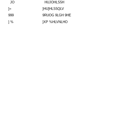
JO
HUJOHLS5H
]=
]HU]HLS5QLV
999
9RUOG 9LGH 9HE
] %
]XP %HLVNLHO