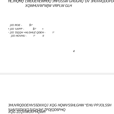
HLJHQHQ
LWDUEHLWHUQ JHPDS5W GHUGHQ 'DV 3HUVRQDOP
XQWHUVW*W]W VRPLW GLH
]JO ROE -
$\³
]JO 'UXPP -
$\³
=
$
]JO 'DQQH +HLGHUZ QDEH -
\³
=
]JO HOVHU -
\³
II
4
3HUVRQDOEHVS5DIIXQJ XQG HQWVS5HLGHW *EHU PPJOLS5H
%HVS5DIIXQJVGHJH³ ZPD[QD5PHQ
XQG ZLQVWUXPHQWH