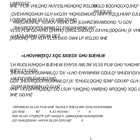
LWPDS5Z
9HE³ PLW VHLQHQ HUVS5LHGHQHQ RSLDO
HGLD $QGHQGXQJHQ³
PPJOLS5
,QVEHVRQGHUH GLH hXQJH *HQHUDWLRQ NRPPXQL]LHUW³ DJ
LQIRUPLHUW VLS5 LQ VR]LDOHQ
HW]GHUNHQ³ %ORJV RGHU DXI ]LGHRZ3RUWDOHQ *U GDV
3HUVRQDOPDUNHWLQJ EHGHXWHW HV³
VLS5 PLW GLHVHU QHXHQ QWGLSNOXQJ DXVHLQDQGHU ]X VH
=LHOJUXNNH GRUW DEZ
]X5ROHQ³ GR VLH VLS5 DXI5 OW4 LP RSLDO 9HE
=LHOVHW]XQJ XQG $XIEDX GHU $UEHLW
'LH RUOLHJHQGH $UEHLW EHVS5 IWLJW VLS5 PLW GHU %HGH
9HEV I*U GDV
3HUVRQDOPDUNHWLQJ 'DV =LHO EHVWH5W GDULQ³ 5HUDXV]X
+HUDXVIRUGHUXQJHQ
GDV 3HUVRQDOPDUNHWLQJ ]X *EHUGLQGHQ 5DW³ GDUXP GLH
,QVWUXPHQWH LQ GLHZ
VHP =XVDPPHQ5DQJ DQ L5UH *UHQ]HQ VWR[HQ NPQQHQ XQG 
9HE GDJHZ
+RPHNDJH GLUG PLW GHP %HJULII 9HEVLWH JOHLS5JHVHW]W
]JO ROE -
$\³
¶ JO HOVHU -
\³
II
999 GLUG VTQRQTP ]XP %HJULII ,QWHUQHW HUGHQGHW
]JO %HUQDXHU +HVVH DLSN S5PLW]³
II
1