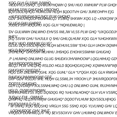
XQG GLH GLS5WLJVWHQ
-NODVVLVS5HQ\ ,QVWUXPHQWH Q 5HU HUO XWHUW³ PLW GHQ
HUUHLS5W GHUGHQ VROOHQ
$QVS5OLH[HQG HUIROJW HLQH $QDOTVH GHU 3UREOHPH E]G
+HUDXVIRUGHUXQJHQ³ PLW GHQHQ
GDV 3HUVRQDOPDUNHWLQJ VS5RQ 5HXWH XQG LQ =XNXQIW ]X
GLUG4 GHU GHPRZ
JUDILVS5H 9DQGHO XQG GLH *HQHUDWLRQ |
'DV GULWWH DNLWHO EHVS5 IWLJW VLS5 PLW GHQ *UXQGODJ
9HEV
]XQ S5VW GHU %HJULII Q 5HU GHILQLHUW XQG GLH %HGHXWX
9HEV HUO XWHUW GLUG³
GLUG DQVS5OLH[HQG HLQH bEHUVLS5W *EHU GLH UHOH DQW
HGLD $QGHQGXQJHQ
JHJHEHQ³ GHOS5H WLHIHU JH5HQG EHOHXS5WHW GHUGHQ
,P LHUWHQ DNLWHO GLUG 5HUDXVJHVWHOOW³ LQGLHIHUQ GD
3HUVRQDOPDUNHZ
WLQJ PLW VHLQHQ RSLDO HGLD $QGHQGXQJHQ XQWHUVW*W]H
GHUGHQ³ DXIEDXZ
HQG DXI DNLWHO ]GHL XQG GUHL³ GLH *U*QGH XQG GLH RWG
5HUDXVJHVWHOOW³ GDZ
UXP GDV RSLDO 9HE HLQH GLS5WLJH YROOH LP 3HUVRQDOP
'DQDS5 GHUGHQ
GLH LQVDW]PPJOLS5NHLWHQ GHU LQ DNLWHO GUHL RUJHVW
HGLD ,QVWUXPHQWH
W5HRUHWLVS5 XQG DQ5DQG RQ %HLVNLHOHQ³ GLH VLH VS5RQ
3UDgLV EHL ;QWHUZ
QH5PHQ HLQJHVHW]W GHUGHQ³ DQDOTVLHUW $QVS5OLH[HQG
]HUIDVVHULQ GLH
W UNHQ XQG 5DQSHQ VRGLH S5G S5HQ XQG YLVLNHQ GHV L
LQQHU5DOE GHV 3HUZ
VRQDOPDUNHWLQJV 'HQ $EVS5OXVV GHV LHUWHQ DNLWHOV 