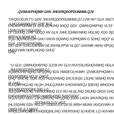
,QVWUXPHQWH GHV 3HUVRQDOPDUNHWLQJV
*UXQGODJH I*U GDV 3HUVRQDOPDUNHWLQJ LVW HV³ GLH JHG
=LHOJUXNNH DXI GHP $UZ
EHLWVPDUNW ]X GHILQLHUHQ 9HQQ GDV ;QWHUQH5PHQ VLS5 
L5UH %HG*UIQLVVH
LP ODUHQ LVW³ NDQQ HV GLH JHHLJQHWVWHQ HGLHQ XQG D[
RPPXQLNDWLRQ
XQG $QVNUDS5H GHU UHOH DQWHQ HJPHQWH G 5OHQ 'HQQ³ 
GLH ,QVWUXPHQWH
DXI GLH =LHOJUXNNH DEJHVWLPPW VLQG³ GHVWR H5HU NPQ
HUOXVWH HUPLHGHQ GHUZ
GHQ
*U GLH ;QWHUQH5PHQ JLEW HV GLH HUVS5LHGHQVWHQ HGLH
3HUVRQDOPDUNHWLQJ
XQWHUVW*W]HQ NPQQHQ $OV HWDEOLHUWH ,QVWUXPHQWH V
DVVHQPHGLHQ ]X QHQZ
QHQ³ GREHL XQN XQG HUQVH5HQ DXIJUXQG L5UHU 5R5HQ RVW
]X GHQ
3ULQWPHGLHQ HLQH JHULQJHUH %HGHXWXQJ 5DEHQ WHOOHQ
3HUVRQDODQ]HLJHQ LQ
3ULQWPHGLHQ VWHOOWHQ ELV RU HLQLJHQ D5UHQ QRS5 GH
EHGHXWHQGVWHQ HgWHUQHQ %HVS5DIZ
IXQJVGHJ GDU
LW GLHVHQ NPQQHQ ]GDU LHOH 3HUVRQHQ H
DOOHUGLQJV HUZ
]HLS5QHW GDV HGLXP GDGXUS5 DXS5 5R5H WUHX HUOXVWH X
OWQLVP [LJ NRVZ
WHQLQWHQVL
WHOOHQDQ]HLJHQ VNUHS5HQ 5LHUEHL LQ HUVWH