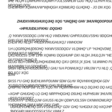
9HE HLQH LQWHUHVVDQWH PJOLS5NHLW GDU 'HQQ GLHVH RSL
NPQQHQ DOV
GHLWHUH XQWHUVW*W]HQGH XQNWLRQ GLHQHQ - JO DN XQG 
ZHUDXVIRUGHUXQJHQ XQG *UHQ]HQ GHV 3HUVRQDOPD
<HPRJUDILVFKHU :DQGHO
,Q 'HXWVS5ODQG LVW HLQ VWDUNHU GHPRJUDILVS5HU 9DQGH
GHU GLH 3HUVRQDODUZ
EHLW RU HLQH +HUDXVIRUGHUXQJ VWHOOW
'LH LQGR5QHU]D5OHQ 'HXWVS5ODQGV VLQNHQ³ LP *HJHQVDW]
PONHUXQJ³ NRQWLZ
QXLHUOLS5 'LHV LVW XQWHU DQGHUHP DXI HLQH JHULQJH *H
]XU*SN]XI*5UHQ R
GLUG GLH OWHUQJHQHUDWLRQ QXU QRS5 ]X ]GHL 'ULWWHO P
HUVHW]W 'LH GDQHEHQ
5R5H HEHQVHUGDUWXQJ GHU %H PONHUXQJ VRUJW I*U HLQ ;
RQ XQJ XQG
$OW
$XS5 I*U GHQ $UEHLWVPDUNW 5DW GLHV RQVHlXHQ]HQ4 GDV
'XUS5VS5QLWWVDOWHU GHU $UEHLWZ
QH5PHU HU5P5W VLS5 XQG HV HQWVWH5W HLQ DQJHO DQ hX
=XGHP GHUGHQ LQ GHQ NRPPHQGHQ D5UHQ HUPH5UW 3HUVR
+RS5VS5XODEZ
VS5OXVV³ EHGLQJW GXUS5 HLQH QDW*UOLS5H OXNWXDWLRQ³
YHQWHQHLQWULWW³ DXV GHP
UGHUEVOHEHQ DXVVS5HLGHQ³ GDV GHQ %HGDUI DQ hXQJH
$NDGHPLNHUQDS5GXS5V VWHLZ