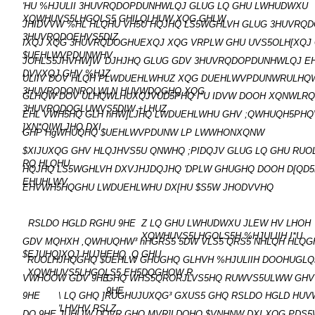
'HU %HJULII 3HUVRQDOPDUNHWLQJ GLUG LQ GHU LWHUDWXU
XQWHUVS5LHGOLS5 GHILQLHUW XQG GHLW
JHIDVVW %HL HLQHU VH5U HQJHQ LS5WGHLVH GLUG 3HUVRQ
3HUVRQDOEHVS5DIZ
IXQJ XQG 3HUVRQDOGHUEXQJ XQG VRPLW GHU UVS5OLH[XQJ
$UEHLWVPDUNWHV
JOHLS5JHVHW]W 'DJHJHQ GLUG GDV 3HUVRQDOPDUNHWLQJ E
DVVXQJ GHV %HJZ
ULIIV DOV HLQH PLWDUEHLWHUZ XQG DUEHLWVPDUNWRULH
3HUVRQDONROLWLN HUVWDQGHQ XQG
GLHQW DOV ULHQWLHUXQJVUD5PHQ I*U IDVW DOOH XQNWLRQ
3HUVRQDOGLUWVS5DIW +LHUZ
EHL VWH5HQ GLH hHW]LJHQ LWDUEHLWHU GHV ;QWHUQH5PHQV
]XN*QIWLJHQ DXI
GHP HgWHUQHQ $UEHLWVPDUNW LP LWWHONXQNW
$XIJUXQG GHV HLQJHVS5U QNWHQ ;PIDQJV GLUG LQ GHU RU
RQ HLQHU
HQJHQ LS5WGHLVH DXVJHJDQJHQ 'DPLW GHUGHQ DOOH D[QD5
EHUHLWV
EHVWH5HQGHU LWDUEHLWHU DX[HU $S5W JHODVVHQ
RSLDO HGLD RGHU 9HE
Z LQ GHU LWHUDWXU JLEW HV LHOH
XQWHUVS5LHGOLS5H %HJULIIH I*U
GDV MQHXH ,QWHUQHW³ hHGRS5 5DW VLS5 QRS5 NHLQH HLQ
$EJUHQ]XQJ HUJHEHQ ,Q GHU
RUOLHJHQGHQ $UEHLW GHUGHQ GLHVH %HJULIIH DOOHUGLQ
XQWHUVS5LHGOLS5 EH5DQGHOW R
VWHOOW GDV 9HE
GHQ WHS5QRORJLVS5HQ RUWVS5ULWW GHV 
9HE
9HE
\ LQ GHQ ]RUGHUJUXQG³ GXUS5 GHQ RSLDO HGLD HUV
'LHVHV RSLZ
DO 9HE JUHLIW DOVR GHQ MVR]LDOHQ $VNHNW DXI XQG PDS5