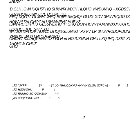
JHUW
'D GLH ;QWHUQH5PHQ 5HXW]XWDJH HLQHQ VWDUNHQ =XGDS5
GLVVHQVLQWHQVL HQ $XIJDZ
EHQ XQG < WLJNHLWHQ HU]HLS5QHQ³ GLUG GDV 3HUVRQDO D
HQWVS5HLGHQGHU 9HWWEHGHUEVZ
IDNWRU LPPHU GLS5WLJHU ;P GHQ DOWHUVVWUXNWXUHOOHQ
LQQHU5DOE GHV ;QZ
WHUQH5PHQV HQWJHJHQ]XGLUNHQ³ PXVV LP 3HUVRQDOPDUN
YHSUXLWLQJ HLQ EHVRQZ
GHUHV $XJHQPHUN DXI GLH =LHOJUXNNH GHU hXQJHQ DS5Z X
JHOHJW GHUZ
GHQ
]JO 'UXPP -
$\³
=$¶ JO %HUQDXHU +HVVH DLSN S5PLW] -
\³
$
]JO HS5VOHU -
\³
I
]JO RNNHO 3O*QQHSNH -
=\³
]JO 3UH]HGRGVNT -
\³
=I
7