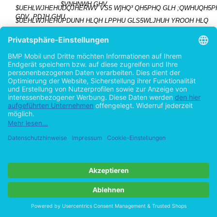
$VNHNWH GHV
$UEHLWJHEHUDQJHERWV VS5 W]HQ³ QH5PHQ GLH ;QWHUQH5
GDV ,PDJH GHU
$UEHLWJHEHUPDUNH HLQH LPPHU GLS5WLJHUH YROOH HLQ