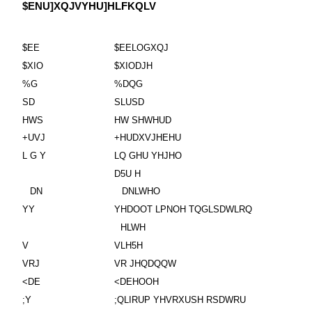
$ENU]XQJVYHU]HLFKQLV
$EE
$EELOGXQJ
$XIO
$XIODJH
%G
%DQG
SD
SLUSD
HWS
HW SHWHUD
+UVJ
+HUDXVJHEHU
L G Y
LQ GHU YHJHO
D5U H
DN
DNLWHO
YY
YHDOOT LPNOH TQGLSDWLRQ
HLWH
V
VLH5H
VRJ
VR JHQDQQW
<DE
<DEHOOH
;Y
;QLIRUP YHVRXUSH RSDWRU