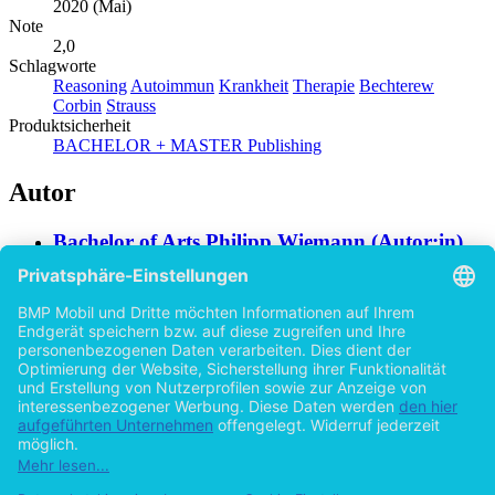
2020 (Mai)
Note
2,0
Schlagworte
Reasoning
Autoimmun
Krankheit
Therapie
Bechterew
Corbin
Strauss
Produktsicherheit
BACHELOR + MASTER Publishing
Autor
Bachelor of Arts Philipp Wiemann (Autor:in)
Hilfe/FAQ
Impressum
Datenschutz
AGB
Vertrag widerrufen
Zur Desktop-Version
Copyright ©Imprint in der Bedey & Thoms Media GmbH
powered
by
Open Publishing
Zurück