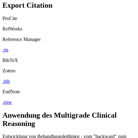
Export Citation
ProCite
RefWorks
Reference Manager
.ris
BibTeX
Zotero
.bib
EndNote
.enw
Anwendung des Multigrade Clinical
Reasoning
Entwicklung von Behandlungsleitlinien - vom "backward" zum