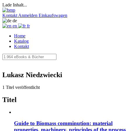
Lade Inhalt...
Kontakt
Anmelden
Einkaufswagen
de
en
fr
Home
Katalog
Kontakt
Lukasz Niedzwiecki
1 Titel veröffentlicht
Titel
Guide to Biomass comminution: material
properties, machinery, principles of the process