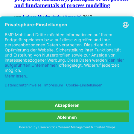
and fundamentals of process modelling
von
Lukasz Niedzwiecki (Autor:in)
2013
©2011
Bachelorarbeit
71 Seiten
Hilfe/FAQ
Impressum
Datenschutz
AGB
Vertrag widerrufen
Zur Desktop-Version
Copyright ©Imprint in der Bedey & Thoms Media GmbH
powered
by
Open Publishing
Cookie-Einstellungen