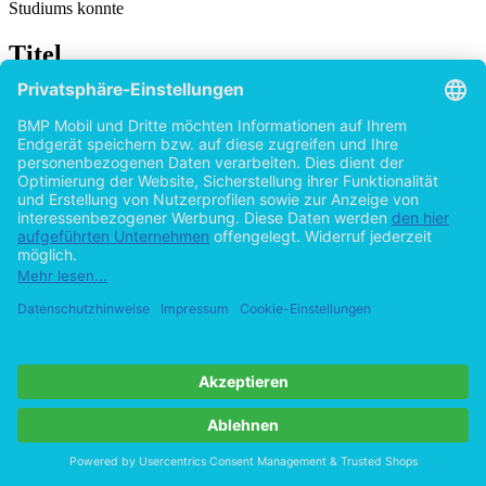
Studiums konnte
Titel
Entwicklung und Programmierung einer Robot
Remote Control in LabVIEW: Anwendungen
in der Nanostrukturierung
von
Fabian Queck (Autor:in)
2015
©2012
Bachelorarbeit
74 Seiten
Hilfe/FAQ
Impressum
Datenschutz
AGB
Vertrag widerrufen
Zur Desktop-Version
Copyright ©Imprint in der Bedey & Thoms Media GmbH
powered
by
Open Publishing
Cookie-Einstellungen