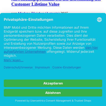
Customer Lifetime Value
von
Marlene Bleicher (Autor:in)
2015
©2010
Bachelorarbeit
54 Seiten
Hilfe/FAQ
Impressum
Datenschutz
AGB
Vertrag widerrufen
Zur Desktop-Version
Copyright ©Imprint in der Bedey & Thoms Media GmbH
powered
by
Open Publishing
Cookie-Einstellungen