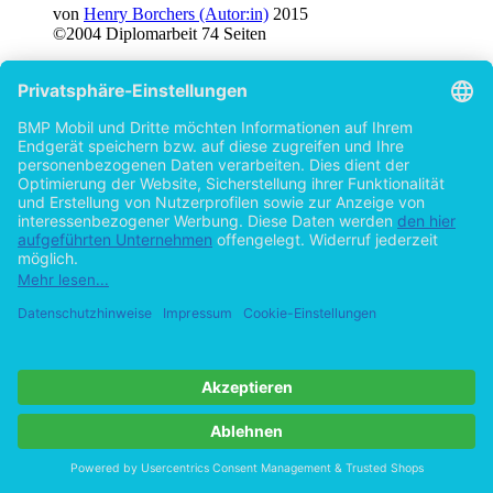
von
Henry Borchers (Autor:in)
2015
©2004
Diplomarbeit
74 Seiten
Hilfe/FAQ
Impressum
Datenschutz
AGB
Vertrag widerrufen
Zur Desktop-Version
Copyright ©Imprint in der Bedey & Thoms Media GmbH
powered
by
Open Publishing
Cookie-Einstellungen