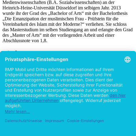
Medienwissenschaften (B.A. Sozialwissenschaften) an der
Heinrich-Heine-Universität Düsseldorf im selbigen Jahr. 2013
wurde ihr der Grad des „Bachelor of Arts“ mit der Bachelorthesis
„Die Emanzipation der muslimischen Frau - Prüfstein für die
Vereinbarkeit des Islam mit der Moderne?“ verliehen. Sie schloss
das Masterstudium im selben Studiengang an und erlangte den Grad
des „Master of Arts“ mit der vorliegenden Arbeit und einer
Abschlussnote von 1,8.
Titel
Kundenakquise via Social Media
Können mittelständische Dienstleistungsunternehmen durch
Einsatz von Sozialen Netzwerken erfolgreicher sein?
von
Larissa Wolterhoff (Autor:in)
©2016
Masterarbeit
110 Seiten
Hilfe/FAQ
Impressum
Datenschutz
AGB