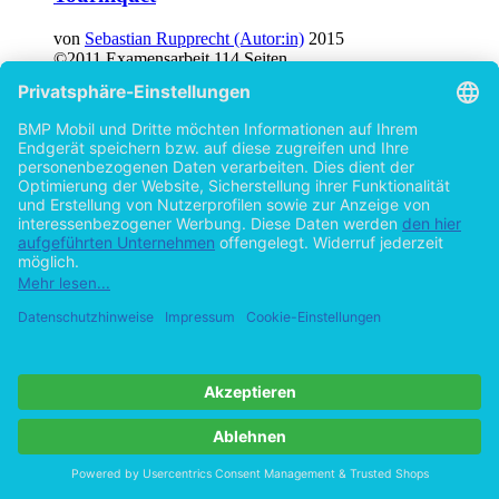
von
Sebastian Rupprecht (Autor:in)
2015
©2011
Examensarbeit
114 Seiten
Hilfe/FAQ
Impressum
Datenschutz
AGB
Vertrag widerrufen
Zur Desktop-Version
Copyright ©Imprint in der Bedey & Thoms Media GmbH
powered
by
Open Publishing
Cookie-Einstellungen