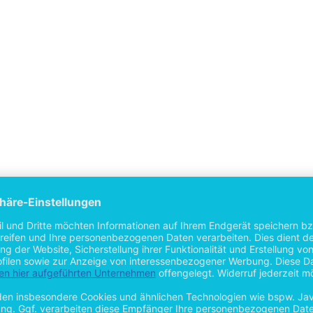
einer Ausbildung zum Bankkaufmann im Jahr 2010 hat der Autor sein S