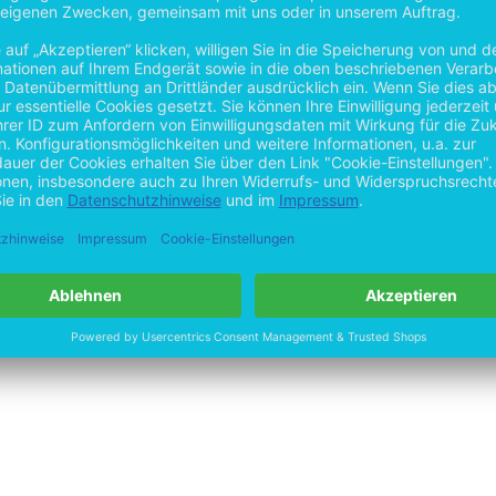
tituten
by
Open Publishing