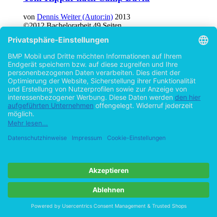
von
Dennis Weiter (Autor:in)
2013
©2012
Bachelorarbeit
49 Seiten
Hilfe/FAQ
Impressum
Datenschutz
AGB
Vertrag widerrufen
Zur Desktop-Version
Copyright ©Imprint in der Bedey & Thoms Media GmbH
powered
by
Open Publishing
Cookie-Einstellungen