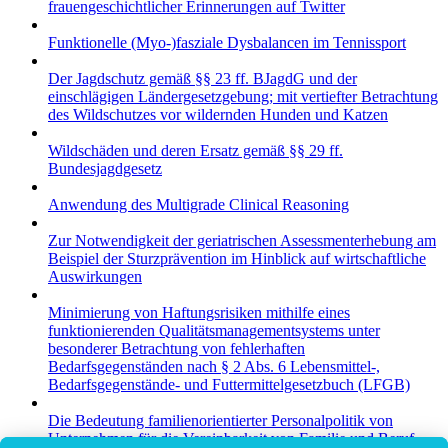
frauengeschichtlicher Erinnerungen auf Twitter
Funktionelle (Myo-)fasziale Dysbalancen im Tennissport
Der Jagdschutz gemäß §§ 23 ff. BJagdG und der
einschlägigen Ländergesetzgebung; mit vertiefter Betrachtung
des Wildschutzes vor wildernden Hunden und Katzen
Wildschäden und deren Ersatz gemäß §§ 29 ff.
Bundesjagdgesetz
Anwendung des Multigrade Clinical Reasoning
Zur Notwendigkeit der geriatrischen Assessmenterhebung am
Beispiel der Sturzprävention im Hinblick auf wirtschaftliche
Auswirkungen
Minimierung von Haftungsrisiken mithilfe eines
funktionierenden Qualitätsmanagementsystems unter
besonderer Betrachtung von fehlerhaften
Bedarfsgegenständen nach § 2 Abs. 6 Lebensmittel-,
Bedarfsgegenstände- und Futtermittelgesetzbuch (LFGB)
Die Bedeutung familienorientierter Personalpolitik von
Unternehmen für die Vereinbarkeit von Familie und Beruf