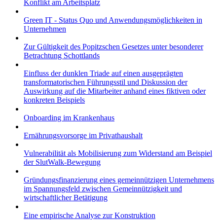
Konflikt am Arbeitsplatz
Green IT - Status Quo und Anwendungsmöglichkeiten in
Unternehmen
Zur Gültigkeit des Popitzschen Gesetzes unter besonderer
Betrachtung Schottlands
Einfluss der dunklen Triade auf einen ausgeprägten
transformatorischen Führungsstil und Diskussion der
Auswirkung auf die Mitarbeiter anhand eines fiktiven oder
konkreten Beispiels
Onboarding im Krankenhaus
Ernährungsvorsorge im Privathaushalt
Vulnerabilität als Mobilisierung zum Widerstand am Beispiel
der SlutWalk-Bewegung
Gründungsfinanzierung eines gemeinnützigen Unternehmens
im Spannungsfeld zwischen Gemeinnützigkeit und
wirtschaftlicher Betätigung
Eine empirische Analyse zur Konstruktion