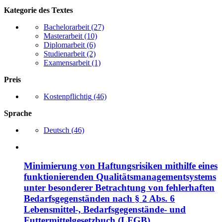
Kategorie des Textes
Bachelorarbeit
(27)
Masterarbeit
(10)
Diplomarbeit
(6)
Studienarbeit
(2)
Examensarbeit
(1)
Preis
Kostenpflichtig
(46)
Sprache
Deutsch
(46)
Minimierung von Haftungsrisiken mithilfe eines
funktionierenden Qualitätsmanagementsystems
unter besonderer Betrachtung von fehlerhaften
Bedarfsgegenständen nach § 2 Abs. 6
Lebensmittel-, Bedarfsgegenstände- und
Futtermittelgesetzbuch (LFGB)