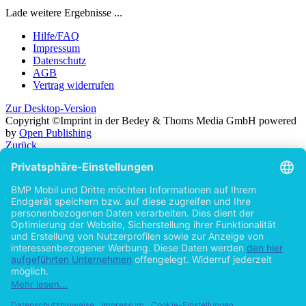
Lade weitere Ergebnisse ...
Hilfe/FAQ
Impressum
Datenschutz
AGB
Vertrag widerrufen
Zur Desktop-Version
Copyright ©Imprint in der Bedey & Thoms Media GmbH
powered
by
Open Publishing
Zurück
Fach
BWL - Recht
(46)
In allen Fächern suchen...
Kategorie des Textes
Bachelorarbeit
(27)
Masterarbeit
(10)
Diplomarbeit
(6)
Studienarbeit
(2)
Examensarbeit
(1)